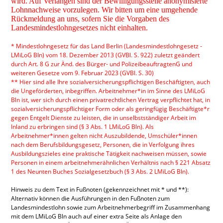
wird. Auf Verlangen sind der Bewilligungsstelle anonymisierte
Lohnnachweise vorzulegen. Wir bitten um eine umgehende
Rückmeldung an uns, sofern Sie die Vorgaben des
Landesmindestlohngesetzes nicht einhalten.
* Mindestlohngesetz für das Land Berlin (Landesmindestlohngesetz -
LMiLoG Bln) vom 18. Dezember 2013 (GVBl. S. 922) zuletzt geändert
durch Art. 8 G zur Änd. des Bürger- und PolizeibeauftragtenG und
weiteren Gesetze vom 9. Februar 2023 (GVBl. S. 30)
** Hier sind alle Ihre sozialversicherungspflichtigen Beschäftigten, auch
die Ungeförderten, inbegriffen. Arbeitnehmer*in im Sinne des LMiLoG
Bln ist, wer sich durch einen privatrechtlichen Vertrag verpflichtet hat, in
sozialversicherungspflichtiger Form oder als geringfügig Beschäftigte*r
gegen Entgelt Dienste zu leisten, die in unselbstständiger Arbeit im
Inland zu erbringen sind (§ 3 Abs. 1 LMiLoG Bln). Als
Arbeitnehmer*innen gelten nicht Auszubildende, Umschüler*innen
nach dem Berufsbildungsgesetz, Personen, die in Verfolgung ihres
Ausbildungszieles eine praktische Tätigkeit nachweisen müssen, sowie
Personen in einem arbeitnehmerähnlichen Verhältnis nach § 221 Absatz
1 des Neunten Buches Sozialgesetzbuch (§ 3 Abs. 2 LMiLoG Bln).
Hinweis zu dem Text in Fußnoten (gekennzeichnet mit * und **):
Alternativ können die Ausführungen in den Fußnoten zum
Landesmindestlohn sowie zum Arbeitnehmerbegriff im Zusammenhang
mit dem LMiLoG Bln auch auf einer extra Seite als Anlage den