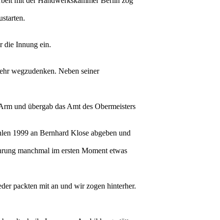
arbeit mit der Handwerkskammer Berlin zog
starten.
r die Innung ein.
 mehr wegzudenken. Neben seiner
n Arm und übergab das Amt des Obermeisters
ahlen 1999 an Bernhard Klose abgeben und
Führung manchmal im ersten Moment etwas
er packten mit an und wir zogen hinterher.