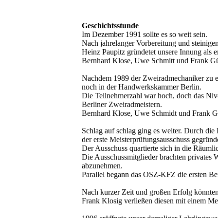
Geschichtsstunde
Im Dezember 1991 sollte es so weit sein.
Nach jahrelanger Vorbereitung und steinig
Heinz Paupitz gründetet unsere Innung als e
Bernhard Klose, Uwe Schmitt und Frank Gün
Nachdem 1989 der Zweiradmechaniker zu eine
noch in der Handwerkskammer Berlin.
Die Teilnehmerzahl war hoch, doch das Nive
Berliner Zweiradmeistern.
Bernhard Klose, Uwe Schmidt und Frank Günt
Schlag auf schlag ging es weiter. Durch di
der erste Meisterprüfungsausschuss gegründe
Der Ausschuss quartierte sich in die Räuml
Die Ausschussmitglieder brachten privates 
abzunehmen.
Parallel begann das OSZ-KFZ die ersten Be
Nach kurzer Zeit und großen Erfolg könnte
Frank Klosig verließen diesen mit einem Mei