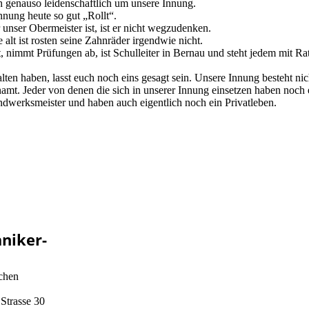
 genauso leidenschaftlich um unsere Innung.
nnung heute so gut „Rollt“.
nser Obermeister ist, ist er nicht wegzudenken.
alt ist rosten seine Zahnräder irgendwie nicht.
 nimmt Prüfungen ab, ist Schulleiter in Bernau und steht jedem mit Rat
alten haben, lasst euch noch eins gesagt sein. Unsere Innung besteht nic
renamt. Jeder von denen die sich in unserer Innung einsetzen haben noc
Handwerksmeister und haben auch eigentlich noch ein Privatleben.
niker-
ichen
Strasse 30