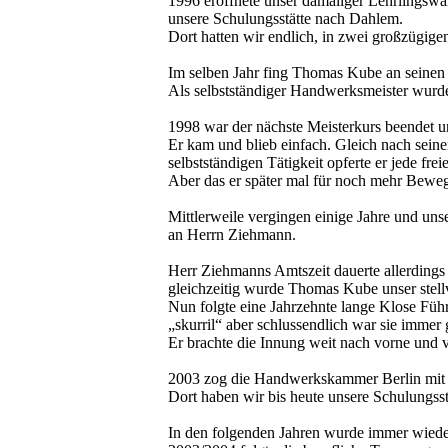
1996 eröffnete unser damaliger Lehrlingswa
unsere Schulungsstätte nach Dahlem.
Dort hatten wir endlich, in zwei großzügig
Im selben Jahr fing Thomas Kube an seinen 
Als selbstständiger Handwerksmeister wurde e
1998 war der nächste Meisterkurs beendet un
Er kam und blieb einfach. Gleich nach sein
selbstständigen Tätigkeit opferte er jede fre
Aber das er später mal für noch mehr Bewe
Mittlerweile vergingen einige Jahre und un
an Herrn Ziehmann.
Herr Ziehmanns Amtszeit dauerte allerding
gleichzeitig wurde Thomas Kube unser stell
Nun folgte eine Jahrzehnte lange Klose Fü
„skurril“ aber schlussendlich war sie immer g
Er brachte die Innung weit nach vorne und 
2003 zog die Handwerkskammer Berlin mit ih
Dort haben wir bis heute unsere Schulungsst
In den folgenden Jahren wurde immer wieder 