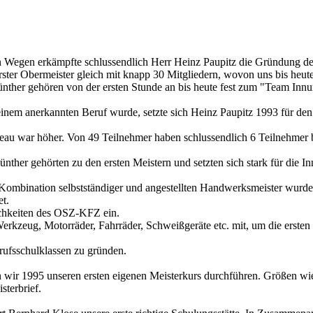
en Wegen erkämpfte schlussendlich Herr Heinz Paupitz die Gründung d
rster Obermeister gleich mit knapp 30 Mitgliedern, wovon uns bis heute
ther gehören von der ersten Stunde an bis heute fest zum "Team Innu
m anerkannten Beruf wurde, setzte sich Heinz Paupitz 1993 für den e
au war höher. Von 49 Teilnehmer haben schlussendlich 6 Teilnehmer b
her gehörten zu den ersten Meistern und setzten sich stark für die In
e Kombination selbstständiger und angestellten Handwerksmeister wurde
t.
ichkeiten des OSZ-KFZ ein.
Werkzeug, Motorräder, Fahrräder, Schweißgeräte etc. mit, um die erst
rufsschulklassen zu gründen.
n wir 1995 unseren ersten eigenen Meisterkurs durchführen. Größen 
sterbrief.