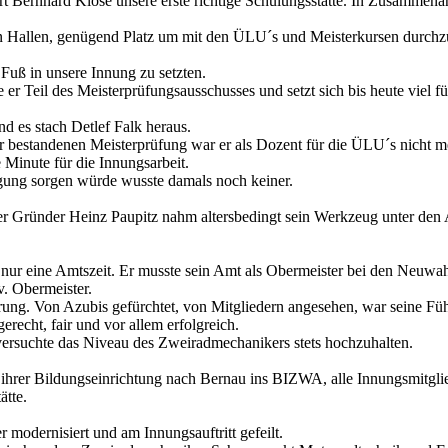
rt Bernhard Klose unsere erste richtige Schulungsstätte. In Zusammen
en Hallen, genügend Platz um mit den ÜLU´s und Meisterkursen durchzu
Fuß in unsere Innung zu setzten.
r Teil des Meisterprüfungsausschusses und setzt sich bis heute viel fü
d es stach Detlef Falk heraus.
er bestandenen Meisterprüfung war er als Dozent für die ÜLU´s nicht
ie Minute für die Innungsarbeit.
gung sorgen würde wusste damals noch keiner.
ser Gründer Heinz Paupitz nahm altersbedingt sein Werkzeug unter de
s nur eine Amtszeit. Er musste sein Amt als Obermeister bei den Neuw
v. Obermeister.
hrung. Von Azubis gefürchtet, von Mitgliedern angesehen, war seine 
erecht, fair und vor allem erfolgreich.
versuchte das Niveau des Zweiradmechanikers stets hochzuhalten.
rer Bildungseinrichtung nach Bernau ins BIZWA, alle Innungsmitglied
ätte.
modernisiert und am Innungsauftritt gefeilt.