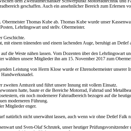
zwischen dem Zweiradmechaniker Schwerpunkt Motorradtechnik und Fahr
radbereich geschaffen. Auch ein ansehnlicher Bereich zum Erlernen 
llv. Obermeister Thomas Kube ab. Thomas Kube wurde unser Kassenwart.
osten, Lehrlingswart und stellv. Obermeister.
r Geschichte.
, mit einem tränenden und einem lachenden Auge, beruhigt an Detlef ab
r auf die Weste nähen lassen. Vom Dozenten über den Lehrlingswart und
er wählten unsere Mitglieder ihn am 15. November 2017 zum Obermeis
agenden Leistung von Herrn Klose wurde er Ehrenobermeister unserer 
e Handwerksnadel.
ner zweiten Amtszeit und führt unsere Innung mit vollem Einsatz.
gewonnen hatte, baute er die Bereiche Motorrad, Fahrrad und Metallbea
setestern, ein noch modernerer Fahrradbereich bezogen auf die heutig
neuen moderneren Führung.
er Mitglieder enger.
arf natürlich nicht unerwähnt lassen, auch wenn wir ohne Detlef Falk n
nwart und Sven-Olaf Schrutek, unser heutiger Prüfungsvorsitzender und