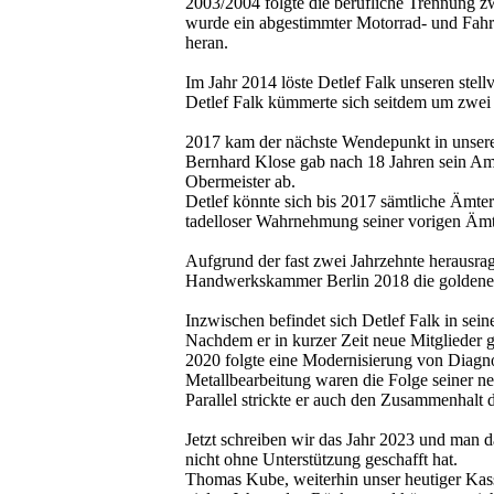
2003/2004 folgte die berufliche Trennung 
wurde ein abgestimmter Motorrad- und Fahr
heran.
Im Jahr 2014 löste Detlef Falk unseren ste
Detlef Falk kümmerte sich seitdem um zwei P
2017 kam der nächste Wendepunkt in unsere
Bernhard Klose gab nach 18 Jahren sein Amt
Obermeister ab.
Detlef könnte sich bis 2017 sämtliche Ämte
tadelloser Wahrnehmung seiner vorigen Ämt
Aufgrund der fast zwei Jahrzehnte herausr
Handwerkskammer Berlin 2018 die golden
Inzwischen befindet sich Detlef Falk in sei
Nachdem er in kurzer Zeit neue Mitglieder 
2020 folgte eine Modernisierung von Diagno
Metallbearbeitung waren die Folge seiner 
Parallel strickte er auch den Zusammenhalt d
Jetzt schreiben wir das Jahr 2023 und man d
nicht ohne Unterstützung geschafft hat.
Thomas Kube, weiterhin unser heutiger Kasse