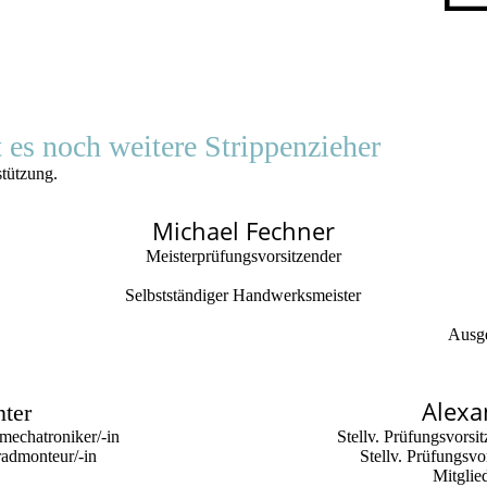
es noch weitere Strippenzieher
stützung.
Michael Fechner
Meisterprüfungsvorsitzender
Selbstständiger Handwerksmeister
Ausge
Alex
ter
mechatroniker/-in
Stellv. Prüfungsvorsi
radmonteur/-in
Stellv. Prüfungsvo
Mitglie