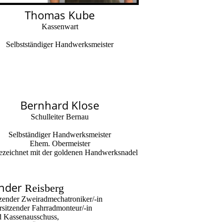
-
Klasse: 523.01 Herr Schmidt
mehr
Thomas Kube
11.12.2026
Kassenwart
14.12.2026
ÜLU - G-ZR1
-
Klasse: 526.01A Herr Boigk
mehr
Selbstständiger Handwerksmeister
18.12.2026
14.12.2026
ÜLU - ZRF-2
-
Klasse: 523.01 & 325.01 Herr Schmidt
mehr
18.12.2026
Bernhard Klose
Schulleiter Bernau
Selbständiger Handwerksmeister
Ehem. Obermeister
zeichnet mit der goldenen Handwerksnadel
ander
Reisberg
tzender Zweiradmechatroniker/-in
rsitzender Fahrradmonteur/-in
d Kassenausschuss,