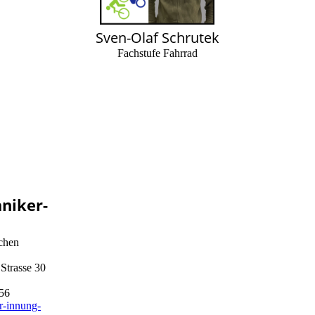
Sven-Olaf Schrutek
Fachstufe Fahrrad
niker-
ichen
Strasse 30
156
r-innung-