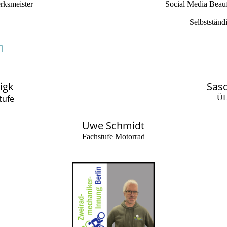
rksmeister
Social Media Beauft
Selbststän
n
igk
Sas
tufe
ÜL
Uwe Schmidt
Fachstufe Motorrad