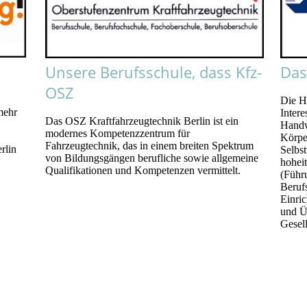
Unsere Berufsschule, dass Kfz-
Das
OSZ
Die H
mehr
Inter
Das OSZ Kraftfahrzeugtechnik Berlin ist ein
Handwe
modernes Kompetenzzentrum für
Körper
Fahrzeugtechnik, das in einem breiten Spektrum
rlin
Selbs
von Bildungsgängen berufliche sowie allgemeine
hohei
Qualifikationen und Kompetenzen vermittelt.
(Führ
Beruf
Einri
und Ü
Gesel